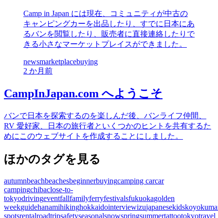
Camp in Japan には現在、コミュニティが中古の
キャンピングカーを出品したり、すでに日本にあ
るバンを閲覧したり、販売者に直接連絡したりで
きる小さなマーケットプレイスができました。
news
marketplace
buying
2 か月前
CampInJapan.com へようこそ
バンで日本を探索するのを楽しんだ後、バンライフ仲間、
RV 愛好家、日本の旅行者といくつかのヒントを共有するた
めにこのウェブサイトを作成することにしました。
ほかのタグを見る
autumn
beach
beaches
beginner
buying
camping car
car
camping
chiba
close-to-
tokyo
driving
event
fall
family
ferry
festivals
fukuoka
golden
week
guide
hanami
hiking
hokkaido
interview
izu
japanese
kids
koyo
kuma
spots
rental
roadtrip
safety
seasonal
snow
spring
summer
tattoo
tokyo
travel