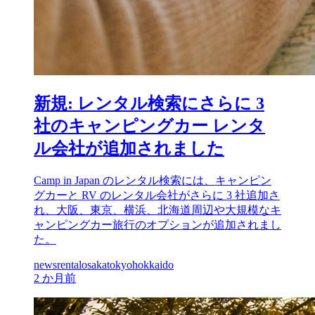
新規: レンタル検索にさらに 3
社のキャンピングカー レンタ
ル会社が追加されました
Camp in Japan のレンタル検索には、キャンピン
グカーと RV のレンタル会社がさらに 3 社追加さ
れ、大阪、東京、横浜、北海道周辺や大規模なキ
ャンピングカー旅行のオプションが追加されまし
た。
news
rental
osaka
tokyo
hokkaido
2 か月前