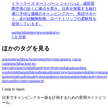
トラベラーズ オートバーン ジャパンは、成田国
際空港の近くに拠点を置き、日本を探索する旅行
者に手頃な価格のキャンピングカー、英語サポー
ト、走行距離無制限、ロードトリップの柔軟性を
提供しています。
narita
chiba
interview
rental
tokyo
3 か月前
ほかのタグを見る
autumn
beach
beaches
beginner
buying
camping car
car
camping
chiba
close-to-
tokyo
driving
event
fall
family
ferry
festivals
fukuoka
golden
week
guide
hanami
hiking
hokkaido
interview
izu
japanese
kids
koyo
kuma
spots
rental
roadtrip
safety
seasonal
snow
spring
summer
tattoo
tokyo
travel
tips
vanlife
winter
yamaguchi
Camp in Japan
日本でキャンピングカー旅を計画するための実用ガイドとツ
ール。