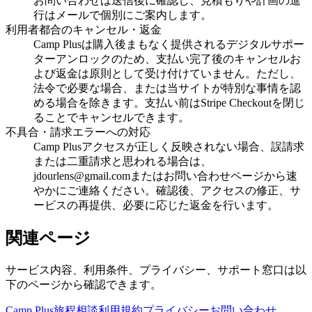
お問い合わせは送信後に確認し、見積もりや計画の進
行はメールで個別にご案内します。
利用者都合のキャンセル・返金
Camp Plusは購入後まもなく提供されるデジタルサポー
ターアンロックのため、支払い完了後のキャンセルお
よび返金は原則として受け付けていません。ただし、
法令で必要な場合、または当サイトが特別な事情を認
める場合を除きます。支払い前はStripe Checkoutを閉じ
ることでキャンセルできます。
不具合・請求エラーへの対応
Camp Plusアクセスが正しく反映されない場合、誤請求
または二重請求と思われる場合は、
jdourlens@gmail.comまたはお問い合わせページから速
やかにご連絡ください。確認後、アクセスの修正、サ
ービスの再提供、必要に応じた返金を行います。
関連ページ
サービス内容、利用条件、プライバシー、サポート窓口は以
下のページから確認できます。
Camp Plus
旅程相談
利用規約
プライバシー
お問い合わせ