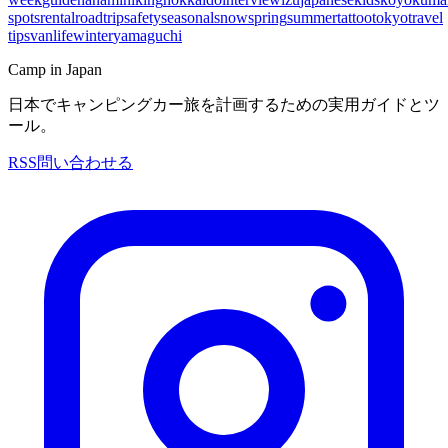
spots
rental
roadtrip
safety
seasonal
snow
spring
summer
tattoo
tokyo
travel
tips
vanlife
winter
yamaguchi
Camp in Japan
日本でキャンピングカー旅を計画するための実用ガイドとツ
ール。
RSS
問い合わせる