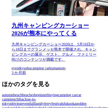
九州キャンピングカーショー
2026が熊本にやってくる
九州キャンピングカーショー2026は、5月16日か
ら18日までグランメッセ熊本で開催され、キャン
ピングカーの展示、ゲスト、グルメ、ファミリー
向けのコンテンツが満載です。
event
kyushu
camping car
kumamoto
3 か月前
ほかのタグを見る
autumn
beach
beaches
beginner
buying
camping car
car
camping
chiba
close-to-
tokyo
driving
event
fall
family
ferry
festivals
fukuoka
golden
week
guide
hanami
hiking
hokkaido
interview
izu
japanese
kids
koyo
kuma