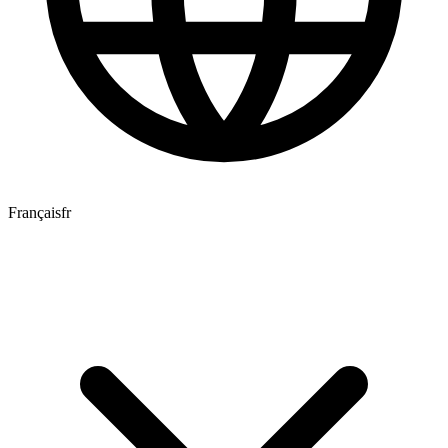
Français
fr