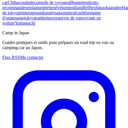
car
Chiba
conduite
conseils de voyage
débutant
endroits-
recommandes
enfants
entretien
événement
famille
fêtes
fukuoka
guider
Ha
de tokyo
printemps
randonnée
saisonnier
sécurité
semaine
d'or
tatouage
tokyo
tomber
traversier
vie de van
voyage en
voiture
Yamaguchi
Camp in Japan
Guides pratiques et outils pour préparer un road trip en van ou
camping-car au Japon.
Flux RSS
Me contacter