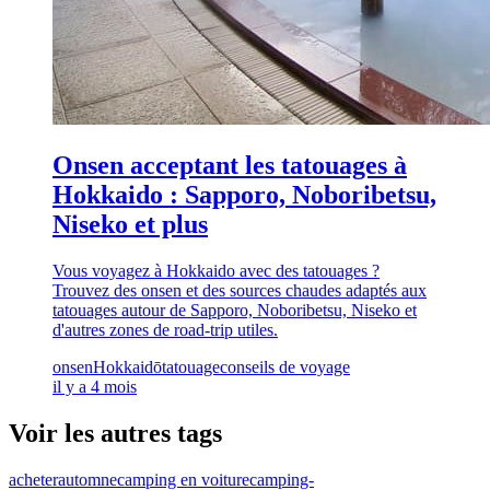
Onsen acceptant les tatouages ​​à
Hokkaido : Sapporo, Noboribetsu,
Niseko et plus
Vous voyagez à Hokkaido avec des tatouages ​​?
Trouvez des onsen et des sources chaudes adaptés aux
tatouages ​​autour de Sapporo, Noboribetsu, Niseko et
d'autres zones de road-trip utiles.
onsen
Hokkaidō
tatouage
conseils de voyage
il y a 4 mois
Voir les autres tags
acheter
automne
camping en voiture
camping-