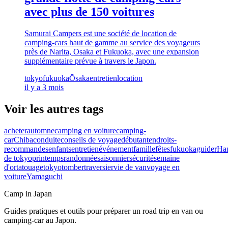
avec plus de 150 voitures
Samurai Campers est une société de location de
camping-cars haut de gamme au service des voyageurs
près de Narita, Osaka et Fukuoka, avec une expansion
supplémentaire prévue à travers le Japon.
tokyo
fukuoka
Ōsaka
entretien
location
il y a 3 mois
Voir les autres tags
acheter
automne
camping en voiture
camping-
car
Chiba
conduite
conseils de voyage
débutant
endroits-
recommandes
enfants
entretien
événement
famille
fêtes
fukuoka
guider
Ha
de tokyo
printemps
randonnée
saisonnier
sécurité
semaine
d'or
tatouage
tokyo
tomber
traversier
vie de van
voyage en
voiture
Yamaguchi
Camp in Japan
Guides pratiques et outils pour préparer un road trip en van ou
camping-car au Japon.