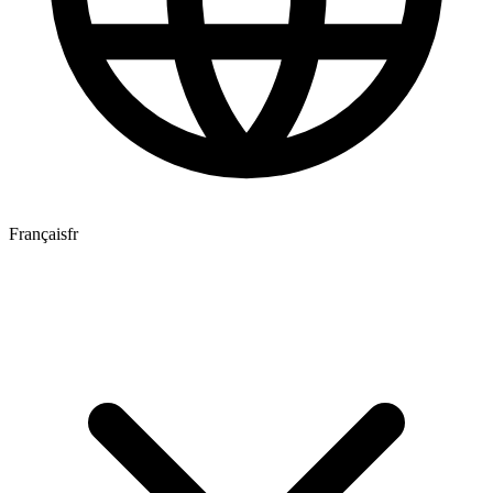
Français
fr