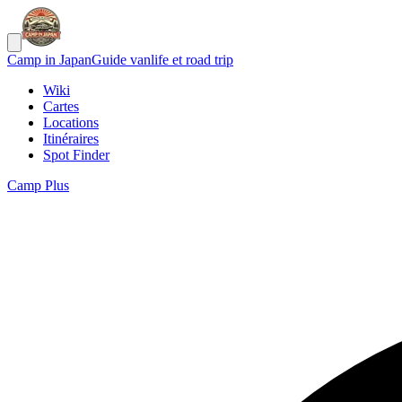
Camp in Japan
Guide vanlife et road trip
Wiki
Cartes
Locations
Itinéraires
Spot Finder
Camp Plus