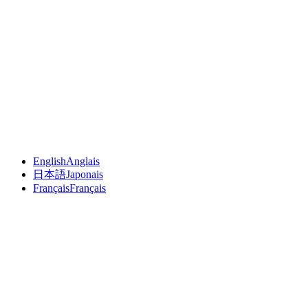
English
Anglais
日本語
Japonais
Français
Français