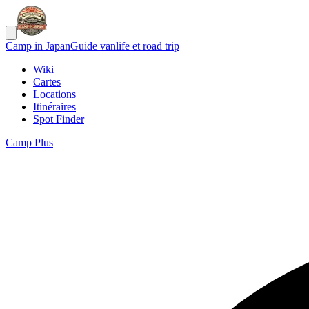
Camp in Japan
Guide vanlife et road trip
Wiki
Cartes
Locations
Itinéraires
Spot Finder
Camp Plus