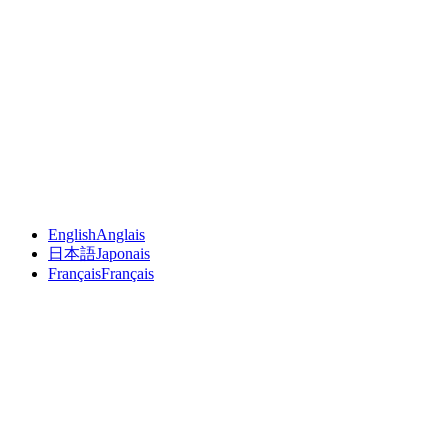
English
Anglais
日本語
Japonais
Français
Français