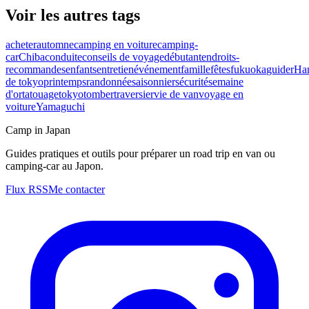
Voir les autres tags
acheter
automne
camping en voiture
camping-
car
Chiba
conduite
conseils de voyage
débutant
endroits-
recommandes
enfants
entretien
événement
famille
fêtes
fukuoka
guider
Ha
de tokyo
printemps
randonnée
saisonnier
sécurité
semaine
d'or
tatouage
tokyo
tomber
traversier
vie de van
voyage en
voiture
Yamaguchi
Camp in Japan
Guides pratiques et outils pour préparer un road trip en van ou
camping-car au Japon.
Flux RSS
Me contacter