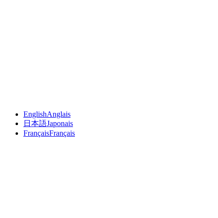
English
Anglais
日本語
Japonais
Français
Français