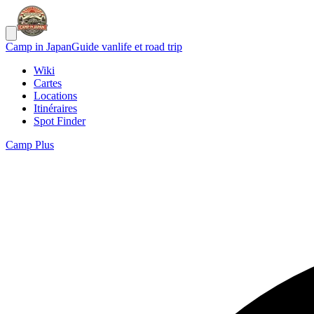
Camp in Japan
Guide vanlife et road trip
Wiki
Cartes
Locations
Itinéraires
Spot Finder
Camp Plus