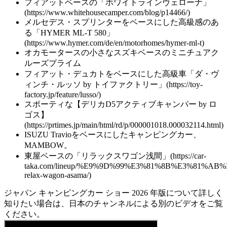
フィアットベースの「ホワイトラインヴェローナ」
(https://www.whitehousecamper.com/blog/p14466/)
メルセデス・スプリンターをベースにした高級感のあ
る「HYMER ML-T 580」
(https://www.hymer.com/de/en/motorhomes/hymer-ml-t)
オカモータースの小さなスズキベースのミニチュアク
ルーズプライム
フィアット・デュカトをベースにした高級車「ダ・ヴ
ィンチ・ルッソ by トイファクトリー」(https://toy-
factory.jp/feature/lusso/)
スポーティな【デリカD5アクティブキャンパー by ロ
ゴス】
(https://prtimes.jp/main/html/rd/p/000001018.000032114.html)
ISUZU Travioをベースにしたキャンピングカー、
MAMBOW。
東屋ベースの「リラックスワゴン浅間」(https://car-
taka.com/lineup/%E9%9D%99%E3%81%8B%E3%81%A
relax-wagon-asama/)
ジャパン キャンピングカー ショー 2026 年版について詳しく
知りたい場合は、日本のチャンネルによる別のビデオをご覧
ください。