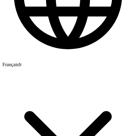
Français
fr