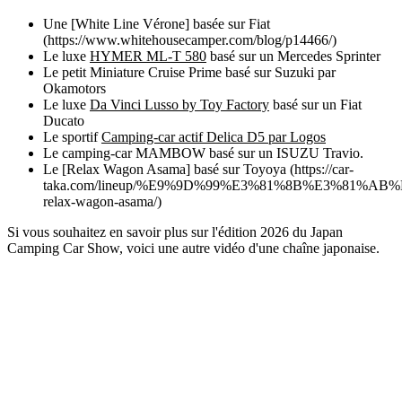
Une [White Line Vérone] basée sur Fiat
(https://www.whitehousecamper.com/blog/p14466/)
Le luxe
HYMER ML-T 580
basé sur un Mercedes Sprinter
Le petit Miniature Cruise Prime basé sur Suzuki par
Okamotors
Le luxe
Da Vinci Lusso by Toy Factory
basé sur un Fiat
Ducato
Le sportif
Camping-car actif Delica D5 par Logos
Le camping-car MAMBOW basé sur un ISUZU Travio.
Le [Relax Wagon Asama] basé sur Toyoya (https://car-
taka.com/lineup/%E9%9D%99%E3%81%8B%E3%81%A
relax-wagon-asama/)
Si vous souhaitez en savoir plus sur l'édition 2026 du Japan
Camping Car Show, voici une autre vidéo d'une chaîne japonaise.