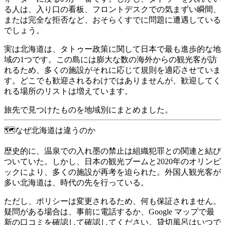
る人は、入り口の看板、フロントデスクでの気まずい瞬間、
または完全な拒否など、おそらくすでに問題に遭遇している
でしょう。
実は北海道は、タトゥー政策に関して
日本で最も進歩的な地
域
の1つです。この島には膨大な数の海外からの観光客が訪
れるため、多くの施設がそれに応じて規則を適応させていま
す。どこでも歓迎されるわけではありませんが、歓迎してく
れる場所のリストは増えています。
旅先で見つけたものを地域別にまとめました。
🗺️なぜ北海道は違うのか
歴史的に、温泉での入れ墨の禁止は組織犯罪との関連と結び
ついていた。しかし、日本の観光ブームと2020年のオリンピ
ックにより、多くの施設が再考を迫られた。外国人観光客が
多い北海道は、時代の先を行っている。
ただし、
ポリシーは変更されるため、何も保証されません
。
疑問がある場合は、事前に電話するか、Google マップで最
新の口コミを確認して確認してください。貸切風呂はいつで