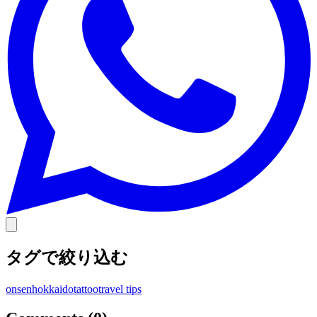
タグで絞り込む
onsen
hokkaido
tattoo
travel tips