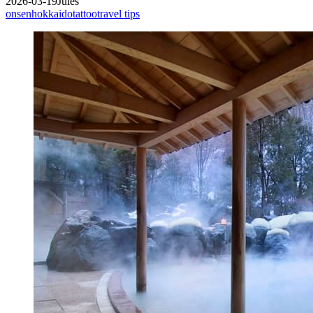
2026-03-19
Jules
onsen
hokkaido
tattoo
travel tips