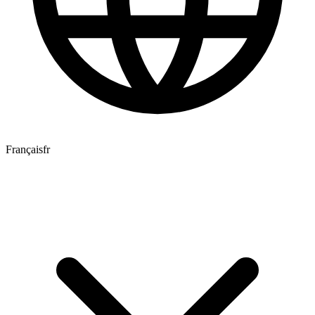
Français
fr