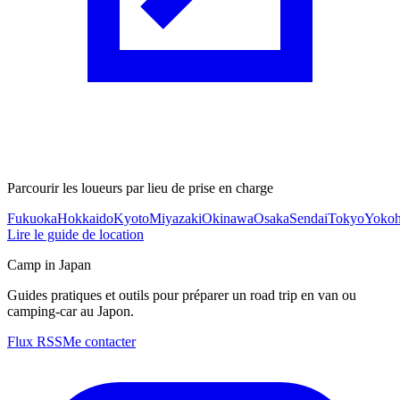
Parcourir les loueurs par lieu de prise en charge
Fukuoka
Hokkaido
Kyoto
Miyazaki
Okinawa
Osaka
Sendai
Tokyo
Yoko
Lire le guide de location
Camp in Japan
Guides pratiques et outils pour préparer un road trip en van ou
camping-car au Japon.
Flux RSS
Me contacter