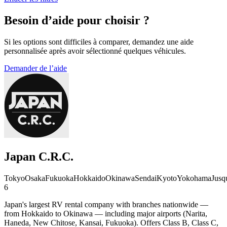
Besoin d’aide pour choisir ?
Si les options sont difficiles à comparer, demandez une aide
personnalisée après avoir sélectionné quelques véhicules.
Demander de l’aide
Japan C.R.C.
Tokyo
Osaka
Fukuoka
Hokkaido
Okinawa
Sendai
Kyoto
Yokohama
Jusq
6
Japan's largest RV rental company with branches nationwide —
from Hokkaido to Okinawa — including major airports (Narita,
Haneda, New Chitose, Kansai, Fukuoka). Offers Class B, Class C,