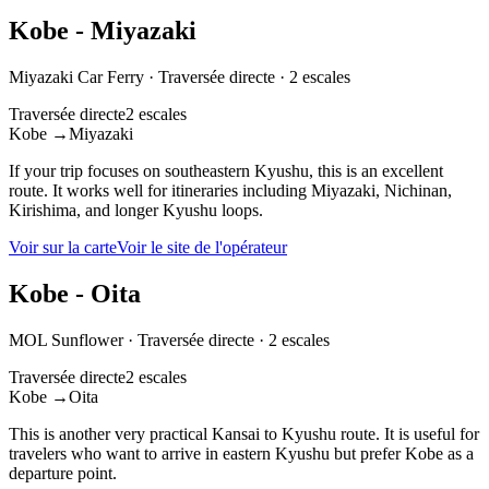
Kobe - Miyazaki
Miyazaki Car Ferry
·
Traversée directe
·
2 escales
Traversée directe
2 escales
Kobe
→
Miyazaki
If your trip focuses on southeastern Kyushu, this is an excellent
route. It works well for itineraries including Miyazaki, Nichinan,
Kirishima, and longer Kyushu loops.
Voir sur la carte
Voir le site de l'opérateur
Kobe - Oita
MOL Sunflower
·
Traversée directe
·
2 escales
Traversée directe
2 escales
Kobe
→
Oita
This is another very practical Kansai to Kyushu route. It is useful for
travelers who want to arrive in eastern Kyushu but prefer Kobe as a
departure point.