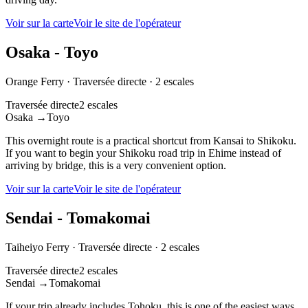
Voir sur la carte
Voir le site de l'opérateur
Osaka - Toyo
Orange Ferry
·
Traversée directe
·
2 escales
Traversée directe
2 escales
Osaka
→
Toyo
This overnight route is a practical shortcut from Kansai to Shikoku.
If you want to begin your Shikoku road trip in Ehime instead of
arriving by bridge, this is a very convenient option.
Voir sur la carte
Voir le site de l'opérateur
Sendai - Tomakomai
Taiheiyo Ferry
·
Traversée directe
·
2 escales
Traversée directe
2 escales
Sendai
→
Tomakomai
If your trip already includes Tohoku, this is one of the easiest ways