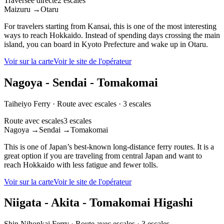
Traversée directe
2 escales
Maizuru
→
Otaru
For travelers starting from Kansai, this is one of the most interesting
ways to reach Hokkaido. Instead of spending days crossing the main
island, you can board in Kyoto Prefecture and wake up in Otaru.
Voir sur la carte
Voir le site de l'opérateur
Nagoya - Sendai - Tomakomai
Taiheiyo Ferry
·
Route avec escales
·
3 escales
Route avec escales
3 escales
Nagoya
→
Sendai
→
Tomakomai
This is one of Japan’s best-known long-distance ferry routes. It is a
great option if you are traveling from central Japan and want to
reach Hokkaido with less fatigue and fewer tolls.
Voir sur la carte
Voir le site de l'opérateur
Niigata - Akita - Tomakomai Higashi
Shin Nihonkai Ferry
·
Route avec escales
·
3 escales