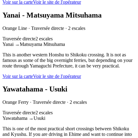
Voir sur la carte
Voir le site de l'opérateur
Yanai - Matsuyama Mitsuhama
Orange Line
·
Traversée directe
·
2 escales
Traversée directe
2 escales
Yanai
→
Matsuyama Mitsuhama
This is another western Honshu to Shikoku crossing. It is not as
famous as some of the big overnight ferries, but depending on your
route through Yamaguchi Prefecture, it can be very practical.
Voir sur la carte
Voir le site de l'opérateur
Yawatahama - Usuki
Orange Ferry
·
Traversée directe
·
2 escales
Traversée directe
2 escales
Yawatahama
→
Usuki
This is one of the most practical short crossings between Shikoku
and Kyushu. If you are driving in Ehime and want to continue into