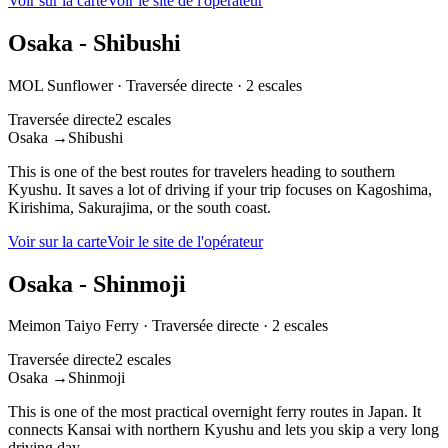
Voir sur la carte
Voir le site de l'opérateur
Osaka - Shibushi
MOL Sunflower
·
Traversée directe
·
2 escales
Traversée directe
2 escales
Osaka
→
Shibushi
This is one of the best routes for travelers heading to southern
Kyushu. It saves a lot of driving if your trip focuses on Kagoshima,
Kirishima, Sakurajima, or the south coast.
Voir sur la carte
Voir le site de l'opérateur
Osaka - Shinmoji
Meimon Taiyo Ferry
·
Traversée directe
·
2 escales
Traversée directe
2 escales
Osaka
→
Shinmoji
This is one of the most practical overnight ferry routes in Japan. It
connects Kansai with northern Kyushu and lets you skip a very long
driving day.