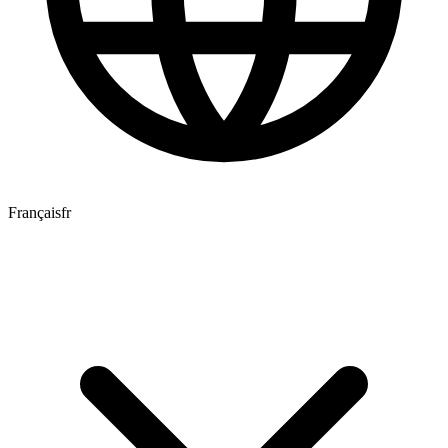
Français
fr