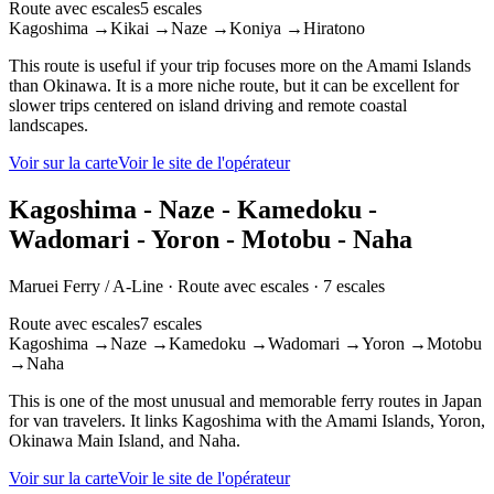
Route avec escales
5 escales
Kagoshima
→
Kikai
→
Naze
→
Koniya
→
Hiratono
This route is useful if your trip focuses more on the Amami Islands
than Okinawa. It is a more niche route, but it can be excellent for
slower trips centered on island driving and remote coastal
landscapes.
Voir sur la carte
Voir le site de l'opérateur
Kagoshima - Naze - Kamedoku -
Wadomari - Yoron - Motobu - Naha
Maruei Ferry / A-Line
·
Route avec escales
·
7 escales
Route avec escales
7 escales
Kagoshima
→
Naze
→
Kamedoku
→
Wadomari
→
Yoron
→
Motobu
→
Naha
This is one of the most unusual and memorable ferry routes in Japan
for van travelers. It links Kagoshima with the Amami Islands, Yoron,
Okinawa Main Island, and Naha.
Voir sur la carte
Voir le site de l'opérateur