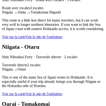
Route avec escales
3 escales
Niigata
→
Akita
→
Tomakomai Higashi
This route is a little less direct for many travelers, but it can work
very well in longer northern itineraries. If you want to link the Sea
of Japan coast with eastern Hokkaido access, it is worth considering.
Voir sur la carte
Voir le site de l'opérateur
Niigata - Otaru
Shin Nihonkai Ferry
·
Traversée directe
·
2 escales
Traversée directe
2 escales
Niigata
→
Otaru
This is one of the main Sea of Japan routes to Hokkaido. It is
especially useful if your trip already brings you through Niigata or
the Hokuriku side of Honshu.
Voir sur la carte
Voir le site de l'opérateur
Oarai - Tomakomai