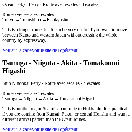
Ocean Tokyu Ferry
·
Route avec escales
·
3 escales
Route avec escales
3 escales
Tokyo
→
Tokushima
→
Kitakyushu
This is a longer route, but it can be very useful if you want to move
between Kanto and western Japan without crossing the whole
country by expressway.
Voir sur la carte
Voir le site de l'opérateur
Tsuruga - Niigata - Akita - Tomakomai
Higashi
Shin Nihonkai Ferry
·
Route avec escales
·
4 escales
Route avec escales
4 escales
Tsuruga
→
Niigata
→
Akita
→
Tomakomai Higashi
This is another major Sea of Japan route to Hokkaido. It is practical
if you are coming from Kansai, Fukui, or central Honshu and want a
different arrival pattern than the Otaru routes.
Voir sur la carte
Voir le site de l'opérateur