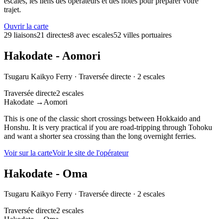
escales, les liens des opérateurs et des notes pour préparer votre
trajet.
Ouvrir la carte
29 liaisons
21 directes
8 avec escales
52 villes portuaires
Hakodate - Aomori
Tsugaru Kaikyo Ferry
·
Traversée directe
·
2 escales
Traversée directe
2 escales
Hakodate
→
Aomori
This is one of the classic short crossings between Hokkaido and
Honshu. It is very practical if you are road-tripping through Tohoku
and want a shorter sea crossing than the long overnight ferries.
Voir sur la carte
Voir le site de l'opérateur
Hakodate - Oma
Tsugaru Kaikyo Ferry
·
Traversée directe
·
2 escales
Traversée directe
2 escales