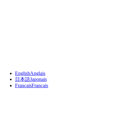
English
Anglais
日本語
Japonais
Français
Français