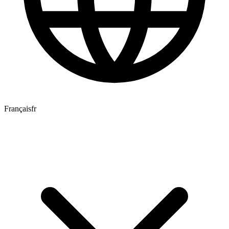
Français
fr