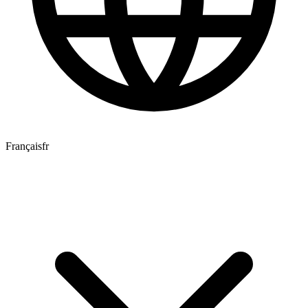
Français
fr