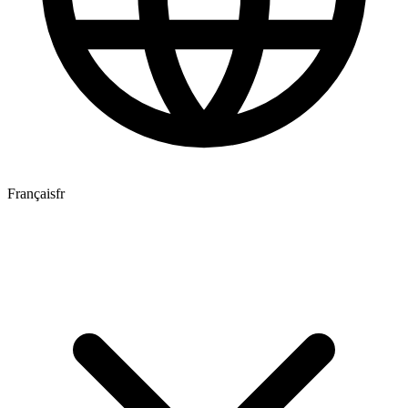
Français
fr